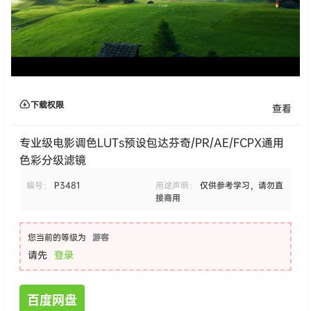
下载权限
查看
专业级电影调色LUTs预设包达芬奇/PR/AE/FCPX通用
色彩分级滤镜
编号：
P3481
用途声明：
仅供参考学习，请勿直
接商用
您当前的等级为
游客
请先
登录
百度网盘