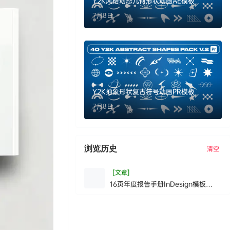
Y2K风格动态几何形状动画AE模板
7月8日
Y2K抽象形状复古符号动画PR模板
7月8日
浏览历史
清空
[文章]
16页年度报告手册InDesign模板
AnnualReportBr