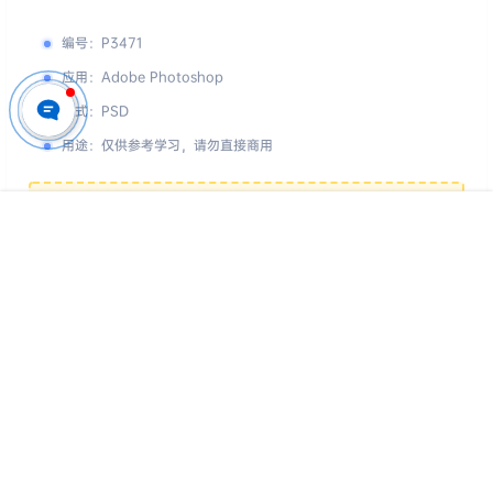
下载地址
投诉举报
版权声明
编号
：
P3471
应用
：
Adobe Photoshop
格式
：
PSD
首页
专题
认证
搜索
菜单
我的
用途
：
仅供参考学习，请勿直接商用
您的下载权限
查看全部权限
游客
请先登录
百度网盘
📢 素材有问题？ 点此
提交工单反馈