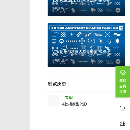
Y2K风格动态几何形状动画AE模板
7月8日
Y2K抽象形状复古符号动画PR模板
7月8日
解锁
浏览历史
清空
会员
权限
[文章]
4款桶模型PSD