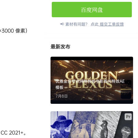
百度网盘
📢 素材有问题？ 点此
提交工单反馈
3000 像素）
最新发布
优雅金色节点网格转场电影发光特效AE
模板
7月8日
CC 2021+。