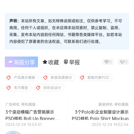
声明：
本站所有文章，如无特殊说明或标注，仅供参考学习，不可
商用。任何个人或组织，在未征得本站同意时，禁止复制、盗用、
采集、发布本站内容到任何网站、书籍等各类媒体平台。如若本站
内容侵犯了原著者的合法权益，可联系我们进行处理。
海报分享
收藏
举报
0
0
产品展示模板
家居品牌展示
智能对象PSD
毛巾模型
纺织品设计
广告样机
样机模版
服装样机
样机模版
3个滚动横幅广告营销展示
3个Polo衫企业制服设计展示
PSD样机 Roll Up Banner
PSD样机 Polo Shirt Mockup
2025-12-24 13:53:51
2025-12-24 14:02:56
Mockup