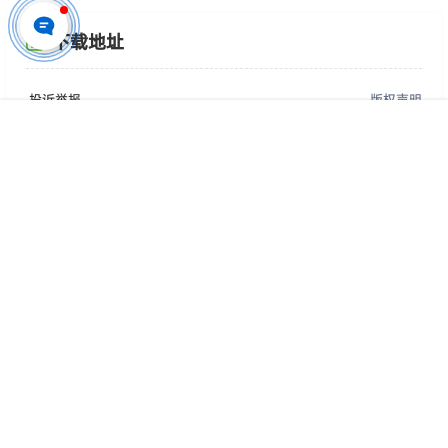
下载地址
投诉举报
版权声明
首页
专题
认证
搜索
菜单
我的
编号
：
P3241
应用
：
Adobe Photoshop
格式
：
PSD
用途
：
仅供参考学习，请勿直接商用
您的下载权限
查看全部权限
游客
请先登录
百度网盘