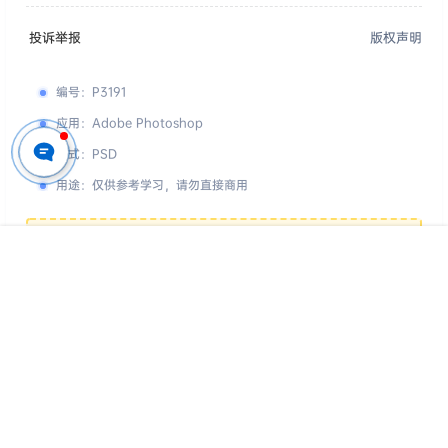
投诉举报
版权声明
编号
：
P3191
应用
：
Adobe Photoshop
格式
：
PSD
用途
：
仅供参考学习，请勿直接商用
您的下载权限
查看全部权限
首页
专题
认证
搜索
菜单
我的
游客
请先登录
百度网盘
📢 素材有问题？ 点此
提交工单反馈