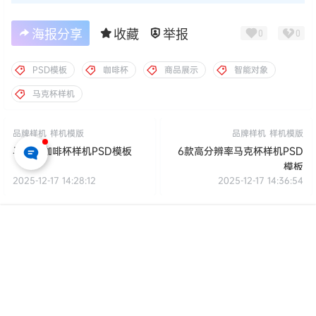
海报分享
收藏
举报
0
0
PSD模板
咖啡杯
商品展示
智能对象
马克杯样机
品牌样机
样机模版
品牌样机
样机模版
马克杯咖啡杯样机PSD模板
6款高分辨率马克杯样机PSD
模板
2025-12-17 14:28:12
2025-12-17 14:36:54
下载地址
首页
专题
认证
搜索
菜单
我的
投诉举报
版权声明
编号
：
P2959