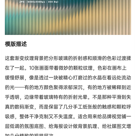
模版描述
这套渐变纹理背景把分形玻璃的折射感和顺滑的色彩过渡揉
在了一起。10张画面带着微妙的颗粒纹理，色彩在画布上
缓慢舒展，像是透过一块被精心打磨过的水晶在看远处流动
的光——有的地方颜色聚得浓郁深沉，有的地方被稀释到近
乎透明，边缘带着玻璃特有的折射光晕。不是那种平滑到失
真的数码渐变，而是保留了几分手工纸张般的触感和颗粒呼
吸感，整体干净克制又不失温度。适合用来给品牌视觉铺一
层低调的氛围底图、给海报设计做背景肌理、给社媒图文增
加几分精致的视觉层次。