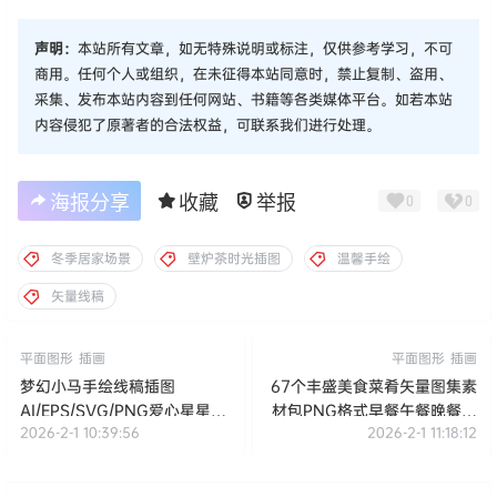
声明：
本站所有文章，如无特殊说明或标注，仅供参考学习，不可
商用。任何个人或组织，在未征得本站同意时，禁止复制、盗用、
采集、发布本站内容到任何网站、书籍等各类媒体平台。如若本站
内容侵犯了原著者的合法权益，可联系我们进行处理。
海报分享
收藏
举报
0
0
冬季居家场景
壁炉茶时光插图
温馨手绘
矢量线稿
平面图形
插画
平面图形
插画
梦幻小马手绘线稿插图
67个丰盛美食菜肴矢量图集素
AI/EPS/SVG/PNG爱心星星环
材包PNG格式早餐午餐晚餐设
2026-2-1 10:39:56
2026-2-1 11:18:12
绕童话设计素材
计元素