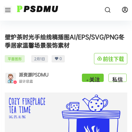
壁炉茶时光手绘线稿插图AI/EPS/SVG/PNG冬
季居家温馨场景装饰素材
0
前往下载
平面图形
2月1日
派资源PSDMU
关注
私信
设计总监