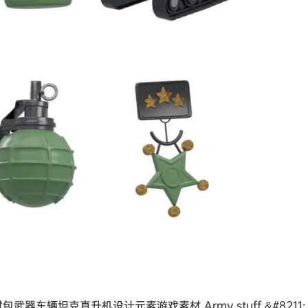
器车辆坦克直升机设计元素游戏素材 Army stuff &#8211; 3D 