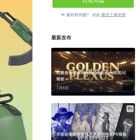
百度网盘
📢 素材有问题？ 点此
提交工单反馈
最新发布
优雅金色节点网格转场电影发光特效AE
模板
7月8日
手绘铅笔粉笔素描艺术视频特效PR模板