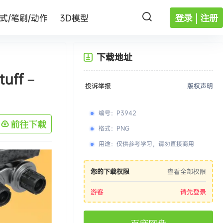
登录 | 注册
式/笔刷/动作
3D模型
下载地址
ff –
投诉举报
版权声明
编号
：
P3942
前往下载
格式
：
PNG
用途
：
仅供参考学习，请勿直接商用
您的下载权限
查看全部权限
游客
请先登录