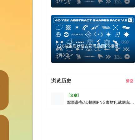
Y2K抽象形状复古符号动画PR模板
7月8日
浏览历史
清空
[文章]
军事装备3D插图PNG素材包武器车辆
坦克直升机设计元素游戏素材
Armystuff-