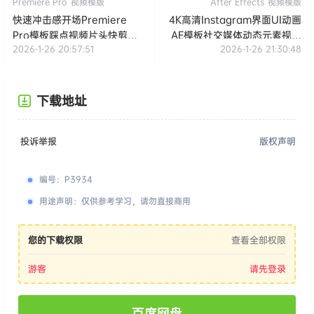
Premiere Pro
视频模版
After Effects
视频模版
快速冲击感开场Premiere
4K高清Instagram界面UI动画
Pro模板踩点视频片头快剪包
AE模板社交媒体动态元素视频
2026-1-26 20:57:51
2026-1-26 21:30:48
装素材
包装素材
下载地址
投诉举报
版权声明
编号
：
P3934
用途声明
：
仅供参考学习，请勿直接商用
您的下载权限
查看全部权限
游客
请先登录
百度网盘