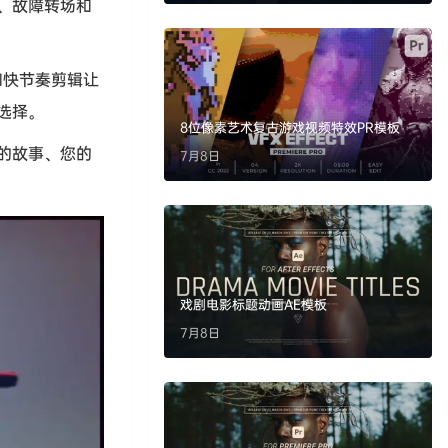
、故障转场和
和快节奏剪辑让
选择。
8位像素艺术复古游戏视频特效PR模板
的故事、您的
7月8日
戏剧电影标题动画AE模板
7月8日