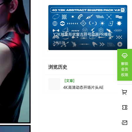
Y2K抽象形状复古符号动画PR模板
7月8日
解锁
浏览历史
清空
会员
权限
[文章]
4K高清动态开场片头AE