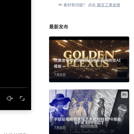
📢 素材有问题？ 点此
提交工单反馈
最新发布
优雅金色节点网格转场电影发光特效AE
模板
7月8日
手绘铅笔粉笔素描艺术视频特效PR模板
7月8日