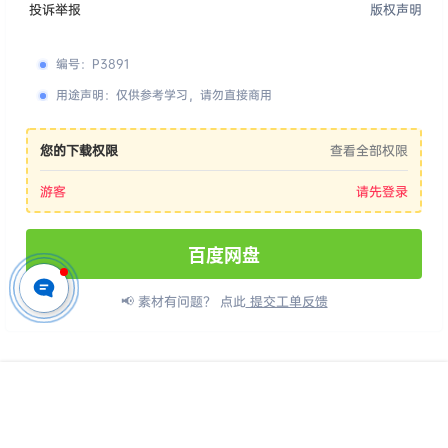
投诉举报
版权声明
编号
：
P3891
用途声明
：
仅供参考学习，请勿直接商用
您的下载权限
查看全部权限
游客
请先登录
百度网盘
📢 素材有问题？ 点此
提交工单反馈
版权所有Copyright © 2026
派资源 - 高品质设计素材与后期资源下载平台
保
首页
专题
认证
搜索
菜单
我的
留资源解释权，如有侵权，请联系我及时处理。
・
渝ICP备2024046773号-3
・
渝公网安备50010702506635号