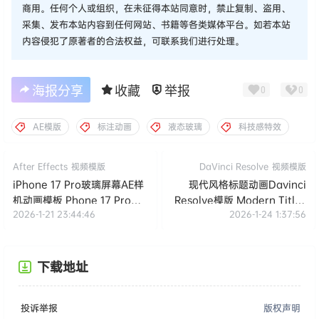
商用。任何个人或组织，在未征得本站同意时，禁止复制、盗用、
采集、发布本站内容到任何网站、书籍等各类媒体平台。如若本站
内容侵犯了原著者的合法权益，可联系我们进行处理。
海报分享
收藏
举报
0
0
AE模版
标注动画
液态玻璃
科技感特效
After Effects
视频模版
DaVinci Resolve
视频模版
iPhone 17 Pro玻璃屏幕AE样
现代风格标题动画Davinci
机动画模板 Phone 17 Pro
Resolve模版 Modern Titles
2026-1-21 23:44:46
2026-1-24 1:37:56
Glass Screen Mockup
Pack in Davinci Resolve.
Template
下载地址
投诉举报
版权声明