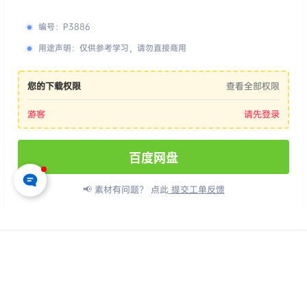
编号
：
P3886
用途声明
：
仅供参考学习，请勿直接商用
您的下载权限
查看全部权限
游客
请先登录
百度网盘
📢 素材有问题？ 点此
提交工单反馈
版权所有Copyright © 2026
派资源 - 高品质设计素材与后期资源下载平台
保
首页
专题
认证
搜索
菜单
我的
留资源解释权，如有侵权，请联系我及时处理。
・
渝ICP备2024046773号-3
・
渝公网安备50010702506635号
查询 16 次，耗时 0.1428 秒