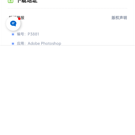
下载地址
投诉举报
版权声明
编号
：
P3881
应用
：
Adobe Photoshop
格式
：
PSD
首页
专题
认证
搜索
菜单
我的
用途
：
仅供参考学习，请勿直接商用
您的下载权限
查看全部权限
游客
请先登录
百度网盘
📢 素材有问题？ 点此
提交工单反馈