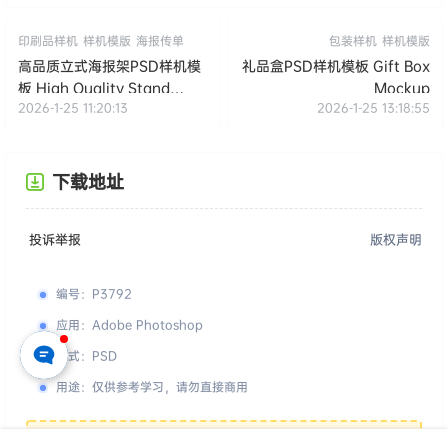
印刷品样机
样机模版
海报传单
包装样机
样机模版
高品质立式海报架PSD样机模
礼品盒PSD样机模板 Gift Box
板 High Quality Stand
Mockup
2026-1-25 11:20:13
2026-1-25 13:18:55
Poster Mockup
下载地址
投诉举报
版权声明
编号
：
P3792
应用
：
Adobe Photoshop
格式
：
PSD
用途
：
仅供参考学习，请勿直接商用
您的下载权限
查看全部权限