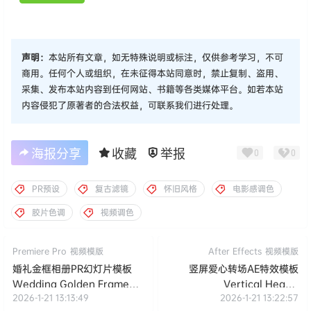
声明：
本站所有文章，如无特殊说明或标注，仅供参考学习，不可
商用。任何个人或组织，在未征得本站同意时，禁止复制、盗用、
采集、发布本站内容到任何网站、书籍等各类媒体平台。如若本站
内容侵犯了原著者的合法权益，可联系我们进行处理。
海报分享
收藏
举报
0
0
PR预设
复古滤镜
怀旧风格
电影感调色
胶片色调
视频调色
Premiere Pro
视频模版
After Effects
视频模版
婚礼金框相册PR幻灯片模板
竖屏爱心转场AE特效模板
Wedding Golden Frame
Vertical Hearts
2026-1-21 13:13:49
2026-1-21 13:22:57
Gallery
Transitions