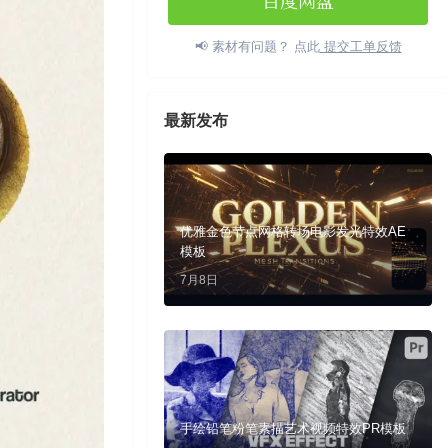
百度网盘
📢 素材有问题？ 点此
提交工单反馈
最新发布
优雅金色节点网格转场电影发光特效AE
模板
7月8日
手绘铅笔粉笔素描艺术视频特效PR模板