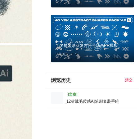
Y2K抽象形状复古符号动画PR模板
7月8日
浏览历史
清空
[文章]
12款绒毛质感AI笔刷套装手绘