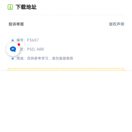
下载地址
投诉举报
版权声明
编号
：
P3687
格式
：
PSD, ABR
用途
：
仅供参考学习，请勿直接商用
您的下载权限
查看全部权限
首页
专题
认证
搜索
菜单
我的
游客
请先登录
百度网盘
📢 素材有问题？ 点此
提交工单反馈