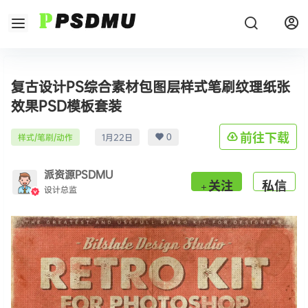
复古设计PS综合素材包图层样式笔刷纹理纸张
效果PSD模板套装
0
前往下载
样式/笔刷/动作
1月22日
派资源PSDMU
关注
私信
设计总监