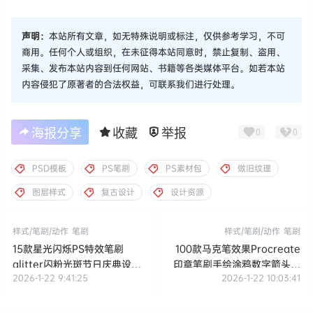
声明：
本站所有文章，如无特殊说明或标注，仅供参考学习，不可
商用。任何个人或组织，在未征得本站同意时，禁止复制、盗用、
采集、发布本站内容到任何网站、书籍等各类媒体平台。如若本站
内容侵犯了原著者的合法权益，可联系我们进行处理。
海报分享
收藏
举报
0
0
PSD模板
PS笔刷
PS素材包
做旧纹理
图层样式
复古设计
设计资源
样式/笔刷/动作
笔刷
样式/笔刷/动作
笔刷
15款星光闪烁PS特效笔刷
100款马克笔效果Procreate
glitter闪粉光斑节日庆典设计
印章笔刷手绘涂鸦数字箭头形
2026-1-22 9:41:25
2026-1-22 10:03:41
素材
状设计素材