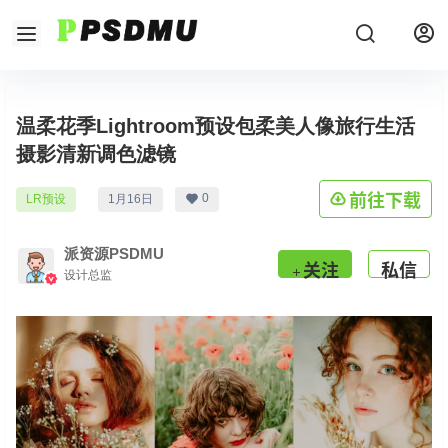
温柔花季Lightroom预设包柔美人像旅行生活
摄影清新调色滤镜
前往下载
0
LR预设
1月16日
派资源PSDMU
关注
私信
设计总监