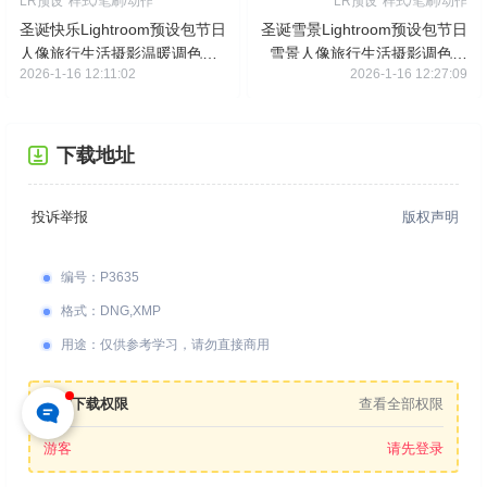
LR预设
样式/笔刷/动作
LR预设
样式/笔刷/动作
圣诞快乐Lightroom预设包节日
圣诞雪景Lightroom预设包节日
人像旅行生活摄影温暖调色滤
雪景人像旅行生活摄影调色滤
2026-1-16 12:11:02
2026-1-16 12:27:09
镜
镜
下载地址
投诉举报
版权声明
编号
：
P3635
格式
：
DNG,XMP
用途
：
仅供参考学习，请勿直接商用
您的下载权限
查看全部权限
游客
请先登录