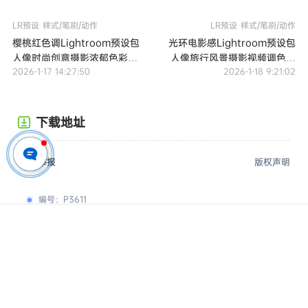
AI梦幻复古预设
Lightroom预设
人像摄影
情侣摄影
温柔风格滤镜
生活摄影
电影感调色
LR预设
样式/笔刷/动作
LR预设
样式/笔刷/动作
樱桃红色调Lightroom预设包
光环电影感Lightroom预设包
人像时尚创意摄影浓郁色彩调
人像旅行风景摄影视频调色滤
2026-1-17 14:27:50
2026-1-18 9:21:02
色滤镜
镜
下载地址
投诉举报
版权声明
首页
专题
认证
搜索
菜单
我的
编号
：
P3611
格式
：
DNG,XMP
用途
：
仅供参考学习，请勿直接商用