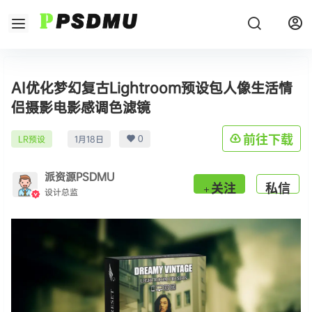
AI优化梦幻复古Lightroom预设包人像生活情
侣摄影电影感调色滤镜
0
前往下载
LR预设
1月18日
派资源PSDMU
关注
私信
设计总监