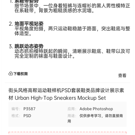
系鞋带姿势
细节场景中，一位身着短裤与连帽衫的黑人男性模特正
在系鞋带，背景为粗糙质感的水泥墙。
地面平视站姿
平视角度拍摄，两只运动鞋稳踏于路面，突出鞋底与整
体造型。
跳跃动态姿势
动态抓拍模特跃起的瞬间，清晰展示鞋底、鞋带以及可
完全定制的袜面与鞋面设计。
下载权限
查看
街头风格高帮运动鞋样机PSD套装鞋类品牌设计展示素
材 Urban High-Top Sneakers Mockup Set
编号：
P3587
应用：
Adobe Photoshop
格式：
PSD
用途：
仅供参考学习，请勿直接商
用