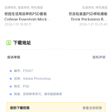
品牌样机
服装样机
样机模版
包装样机
样机模版
校园生活用品样机PSD套装
饮品包装盒PSD样机模板
College Essentials Mockup
Drink Packaging Box
2026-1-15 18:08:11
2026-1-21 15:23:43
Pack
Mockup
下载地址
投诉举报
版权声明
编号
：
P3587
应用
：
Adobe Photoshop
格式
：
PSD
用途
：
仅供参考学习，请勿直接商用
您的下载权限
查看全部权限