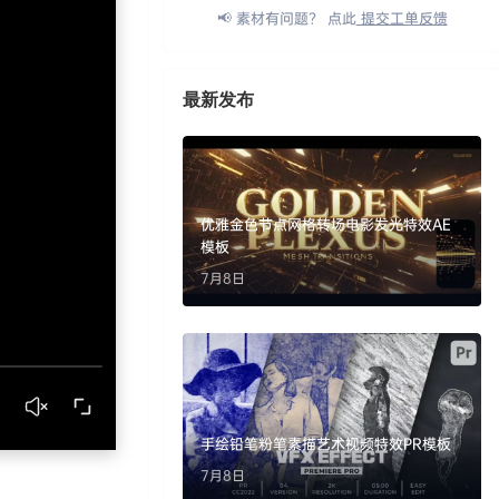
📢 素材有问题？ 点此
提交工单反馈
最新发布
优雅金色节点网格转场电影发光特效AE
模板
7月8日
手绘铅笔粉笔素描艺术视频特效PR模板
7月8日