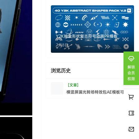
Y2K抽象形状复古符号动画PR模板
7月8日
解锁
浏览历史
清空
会员
权限
[文章]
横竖屏漏光转场特效包AE模板可商用
电影感光效视频过渡动画素材
HorizontalandVerticalLightLe