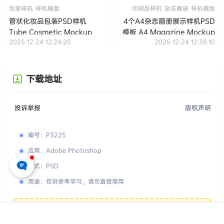
包装样机
样机模版
印刷品样机
杂志画册
样机模版
管状化妆品包装PSD样机
4个A4杂志画册展示样机PSD
Tube Cosmetic Mockup
模板 A4 Magazine Mockup
2025-12-24 12:24:20
2025-12-24 12:38:10
下载地址
投诉举报
版权声明
编号
：
P3225
应用
：
Adobe Photoshop
格式
：
PSD
用途
：
仅供参考学习，请勿直接商用
您的下载权限
查看全部权限
首页
专题
认证
搜索
菜单
我的