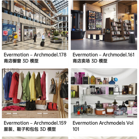
Evermotion – Archmodel.178
Evermotion – Archmodel.161
商店橱窗 3D 模型
商店卖场 3D 模型
Evermotion – Archmodel.159
Evermotion Archmodels Vol
服装、鞋子和包包 3D 模型
101