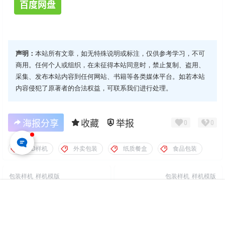
百度网盘
声明：
本站所有文章，如无特殊说明或标注，仅供参考学习，不可
商用。任何个人或组织，在未征得本站同意时，禁止复制、盗用、
采集、发布本站内容到任何网站、书籍等各类媒体平台。如若本站
内容侵犯了原著者的合法权益，可联系我们进行处理。
海报分享
收藏
举报
0
0
PSD样机
外卖包装
纸质餐盒
食品包装
包装样机
样机模版
包装样机
样机模版
薯片包装PSD样机模板 Chips
2款封箱胶带PSD场景样机模板
首页
专题
认证
搜索
菜单
我的
Packaging Mockup
Cardboard Box with Tape
2026-1-22 14:40:45
2026-1-22 14:46:17
Mockup