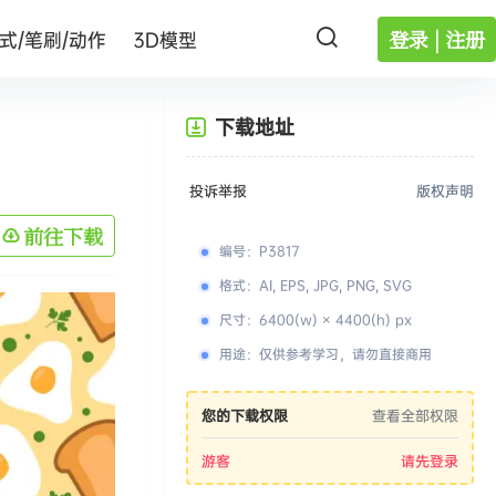
登录 | 注册
式/笔刷/动作
3D模型
下载地址
投诉举报
版权声明
前往下载
编号
：
P3817
格式
：
AI, EPS, JPG, PNG, SVG
尺寸
：
6400(w) × 4400(h) px
用途
：
仅供参考学习，请勿直接商用
您的下载权限
查看全部权限
游客
请先登录