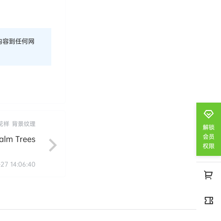
内容到任何网
花样
背景纹理
解锁
会员
m Trees
权限
-27 14:06:40