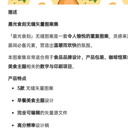
描述
晨光食刻无缝矢量图案集
「晨光食刻」无缝图案是一套
令人愉悦的重复图案
，灵感来
晨间必备元素，营造出
温暖而欢快
的氛围。
本图案集非常适合用于
食品品牌设计、产品包装、咖啡馆菜
美食主题
相关的
数字与印刷项目
。
产品特点
5款
无缝矢量图案
早餐美食主题
设计
完全可编辑
的矢量源文件
高分辨率
设计稿