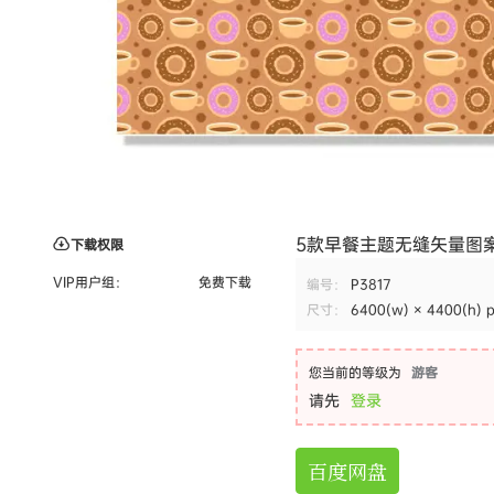
5款早餐主题无缝矢量图案素材 Br
下载权限
VIP用户组：
免费下载
编号：
P3817
尺寸：
6400(w) × 4400(h) 
您当前的等级为
游客
请先
登录
百度网盘