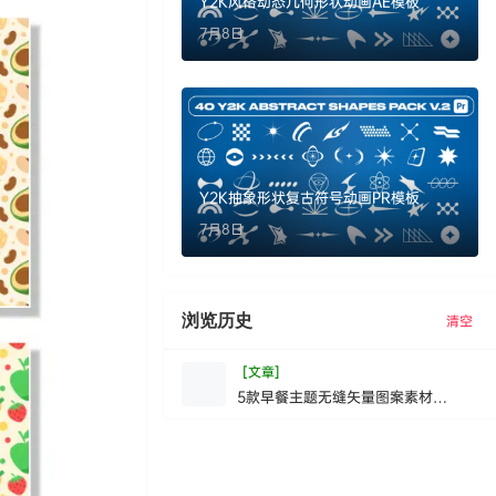
Y2K风格动态几何形状动画AE模板
7月8日
Y2K抽象形状复古符号动画PR模板
7月8日
浏览历史
清空
[文章]
5款早餐主题无缝矢量图案素材
BreakfastFoodS