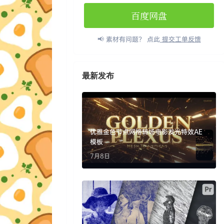
百度网盘
📢 素材有问题？ 点此
提交工单反馈
最新发布
优雅金色节点网格转场电影发光特效AE
模板
7月8日