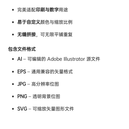
完美适配
印刷与数字
用途
易于自定义
颜色与缩放比例
无缝拼接
，可无限平铺重复
包含文件格式
AI
– 可编辑的 Adobe Illustrator 源文件
EPS
– 通用兼容的矢量格式
JPG
– 高分辨率位图
PNG
– 透明背景位图
SVG
– 可缩放矢量图形文件