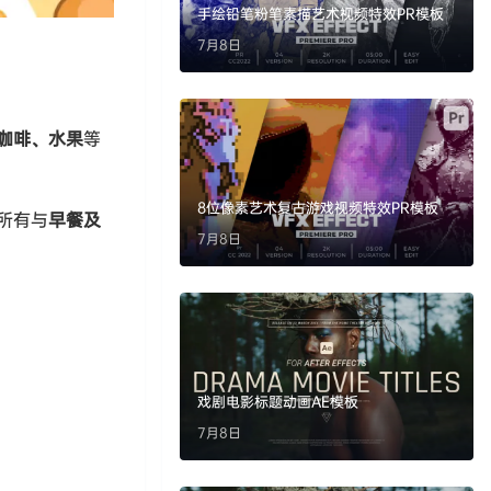
手绘铅笔粉笔素描艺术视频特效PR模板
7月8日
咖啡、水果
等
8位像素艺术复古游戏视频特效PR模板
所有与
早餐及
7月8日
戏剧电影标题动画AE模板
7月8日