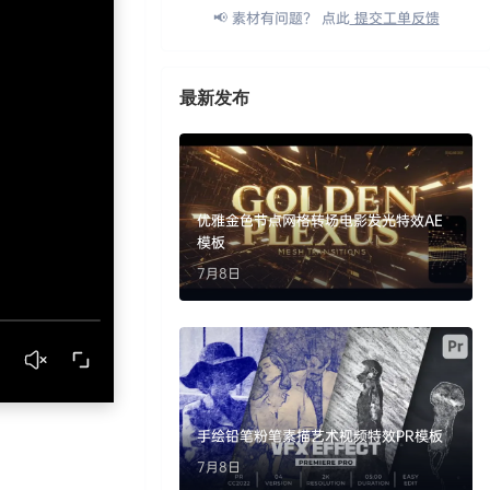
📢 素材有问题？ 点此
提交工单反馈
最新发布
优雅金色节点网格转场电影发光特效AE
模板
7月8日
手绘铅笔粉笔素描艺术视频特效PR模板
7月8日