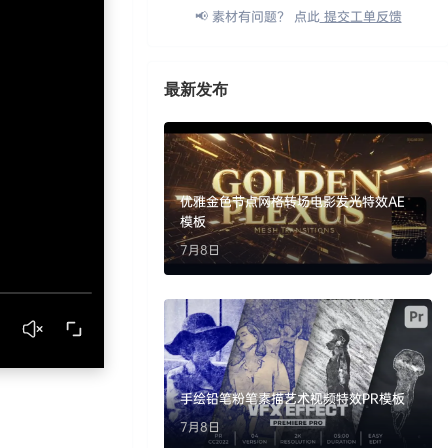
📢 素材有问题？ 点此
提交工单反馈
最新发布
优雅金色节点网格转场电影发光特效AE
模板
7月8日
手绘铅笔粉笔素描艺术视频特效PR模板
7月8日