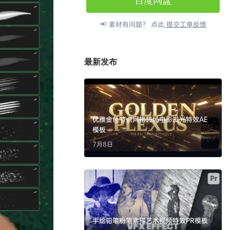
百度网盘
📢 素材有问题？ 点此
提交工单反馈
最新发布
优雅金色节点网格转场电影发光特效AE
模板
7月8日
手绘铅笔粉笔素描艺术视频特效PR模板