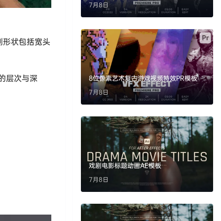
7月8日
刷形状包括宽头
的层次与深
8位像素艺术复古游戏视频特效PR模板
7月8日
戏剧电影标题动画AE模板
7月8日