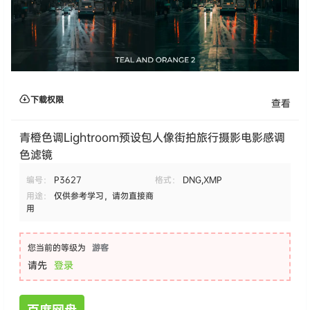
下载权限
查看
青橙色调Lightroom预设包人像街拍旅行摄影电影感调
色滤镜
编号：
P3627
格式：
DNG,XMP
用途：
仅供参考学习，请勿直接商
用
您当前的等级为
游客
请先
登录