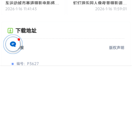
车运动城市赛道摄影电影感调
虹灯游乐园人像夜景摄影调色
2026-1-16 11:41:43
2026-1-16 11:59:01
色滤镜
滤镜
下载地址
投诉举报
版权声明
编号
：
P3627
格式
：
DNG,XMP
首页
专题
认证
搜索
菜单
我的
用途
：
仅供参考学习，请勿直接商用
您的下载权限
查看全部权限
游客
请先登录
百度网盘