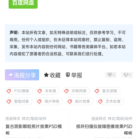
百度网盘
声明：
本站所有文章，如无特殊说明或标注，仅供参考学习，不可
商用。任何个人或组织，在未征得本站同意时，禁止复制、盗用、
采集、发布本站内容到任何网站、书籍等各类媒体平台。如若本站
内容侵犯了原著者的合法权益，可联系我们进行处理。
海报分享
收藏
举报
0
0
PSD模板
半色调
印刷风格
复古滤镜
智能对象
照片特效
胶片效果
艺术处理
图层样式
样式/笔刷/动作
图层样式
样式/笔刷/动作
复古阴影颗粒照片效果PSD模
损坏扫描仪故障图像效果PSD
板
模板