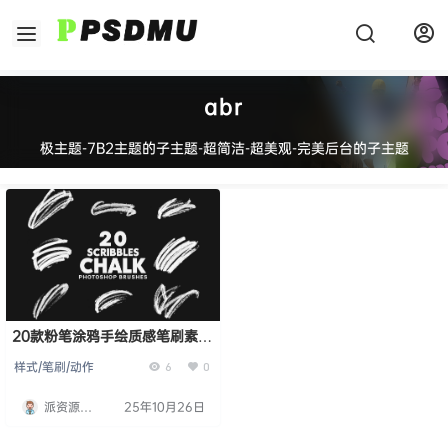
abr
极主题-7B2主题的子主题-超简洁-超美观-完美后台的子主题
20款粉笔涂鸦手绘质感笔刷素材
20 Chalk Scribbles Brushes
样式/笔刷/动作
6
0
派资源
25年10月26日
PSDMU