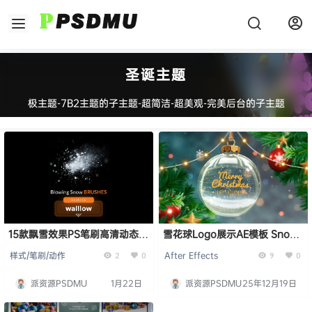
圣诞主题
极主题-7B2主题的子主题-超简洁-超美观-完美后台的子主题
15款飘雪效果PS笔刷高清动态风
雪花球Logo展示AE模板 Snow
雪冬天节日主题设计素材
Globe Logo Reveal
样式/笔刷/动作
After Effects
2
0
9
0
派资源PSDMU
1月22日
派资源PSDMU
25年12月19日