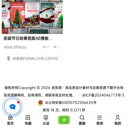
圣诞节日故事竖版AE模板
Festive Christmas Stories
After Effects
8
0
派资源PSDMU
25年12月19日
版权所有Copyright © 2026
派资源 - 高品质设计素材与后期资源下载平台
保
留资源解释权，如有侵权，请联系我及时处理。
・
渝ICP备2024046773号-3
・
渝公网安备50010702506635号
查询 18 次，耗时 0.1271 秒
首页
专题
认证
搜索
菜单
我的