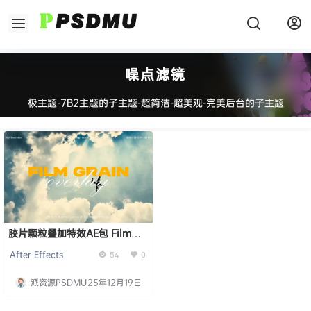
噪点滤镜
极主题-7B2主题的子主题-超简洁-超美观-完美后台的子主题
胶片颗粒叠加特效AE包 Film
Grain Overlay Pack for After
After Effects
54
0
Effects
派资源PSDMU
25年12月19日