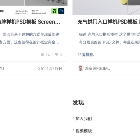
样机PSD模板 Screen
充气拱门入口样机PSD模板 Inf
Mockup
Entrance Arch Mockup
、整洁且易于理解的方式呈现或创建
描述 充气入口拱形模型 这个模型包含
各方面，这也使得在设计概念完全实
有分层良好的 PSD 文件，并且还
试。这有助于评估设计是否有效且符
能，这意味着你可以在几秒钟内轻松
品牌样机
14
0
过使用吸引人的样图，你可以让你的
设计替换当前设计。 特征： 通过智
引力和印象。这有助于加强品牌信
地编辑 有序图层和文件夹 明亮和暗
MU
25年12月19日
派资源PSDMU
易记住。 这个样板非常适合向客户和
可自定义背景颜色 调节灯 高分辨率：4
 特征： 03 Photoshop 文件
x -300 DPI 你能获得什么： 04 PS
和使用智能对象都很简单 高分辨率：3
指南 注：本次预览中使用的图片…
发现
加入我们
视频模版