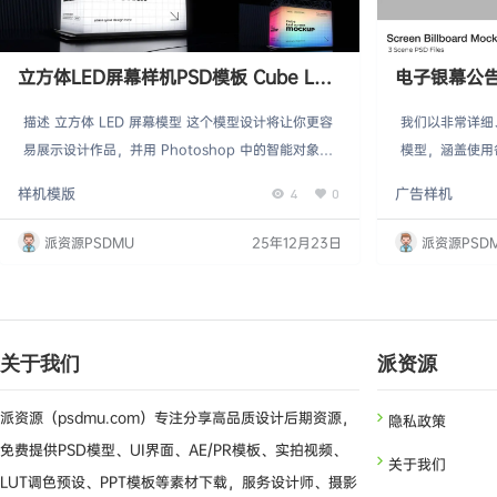
立方体LED屏幕样机PSD模板 Cube Led
电子银幕公告牌
Screen Mockup
Billboard 
描述 立方体 LED 屏幕模型 这个模型设计将让你更容
我们以非常详细
易展示设计作品，并用 Photoshop 中的智能对象轻
模型，涵盖使用
松展示，效果也很棒。你只需要复制你的作品，粘贴
施前能够进行测
样机模版
广告样机
4
0
并保存。很快就完成了。 ✂. . . . . . . . . . . . . . . . . . . .
合品牌愿景。通
. . . . . . . . . . . . . . . . . . . . . . . 特征： Adobe Photo
品牌展示更具吸
派资源PSDMU
25年12月23日
派资源PSD
shop 文件 …
息，让受众更容
团队展示你的产品。
（PSD） 编辑
000x200…
关于我们
派资源
派资源（psdmu.com）专注分享高品质设计后期资源，
隐私政策
免费提供PSD模型、UI界面、AE/PR模板、实拍视频、
关于我们
LUT调色预设、PPT模板等素材下载，服务设计师、摄影