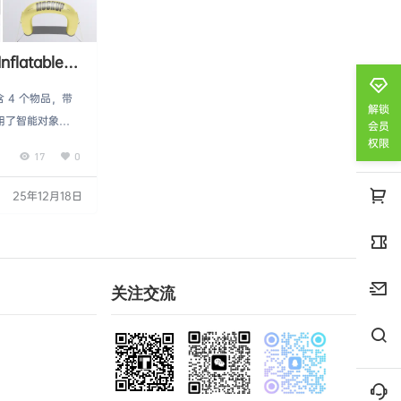
latable
 4 个物品，带
解锁
采用了智能对象功
会员
权限
快速地用自己的
17
0
能对象轻松快速
色设计都很适合
25年12月18日
500x3000p
D 文件。 PDF
关注交流