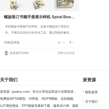
螺旋装订书籍手册展示样机 Spiral Book
Mockup
本款螺旋书模板PSD样机，是展示螺旋装订类笔记
本、手册及目录设计的专业工具。通过智能对象技
术，您可在三步之内将平面稿转化为立体生动的视觉
12
0
印刷品样机
效果，显著提升设计提案、作品集或营销材料的展示
效率与专业完成度。 核心功能与操作流程 三步智能替
派资源PSDMU
25年12月4日
换：仅需双击智能对象图层，粘贴您的设计并保存，
即可快速生成逼真的螺旋装订展示效果。 全方位视觉
调控：支持可变背景颜色，并可独立调整阴影的颜色
与强度，实现与设计风格的深度…
关于我们
派资源
派资源（psdmu.com）专注分享高品质设计后期资源，
隐私政策
免费提供PSD模型、UI界面、AE/PR模板、实拍视频、
关于我们
LUT调色预设、PPT模板等素材下载，服务设计师、摄影