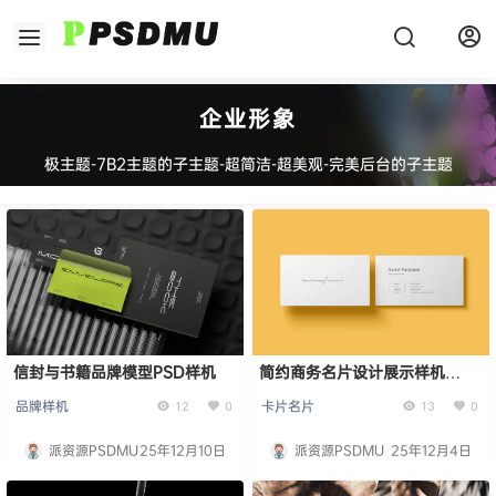
企业形象
极主题-7B2主题的子主题-超简洁-超美观-完美后台的子主题
信封与书籍品牌模型PSD样机
简约商务名片设计展示样机
Business Card Mockup
品牌样机
卡片名片
12
0
13
0
派资源PSDMU
25年12月10日
派资源PSDMU
25年12月4日