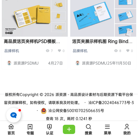
高品质活页夹样机PSD模板
活页夹展示样机图 Ring Binder
High Quality Binder Mockup
Mockup
品牌样机
品牌样机
7
0
8
0
派资源PSDMU
4月27日
派资源PSDMU
25年11月30日
版权所有Copyright © 2026
派资源 - 高品质设计素材与后期资源下载平台
保
留资源解释权，如有侵权，请联系我及时处理。
・
渝ICP备2024046773号-3
・
渝公网安备50010702506635号
查询 18 次，耗时 0.1241 秒
首页
专题
认证
搜索
菜单
我的