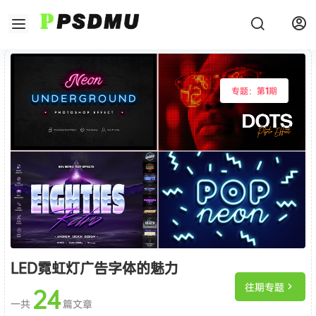
专题：第
1
期
LED霓虹灯广告字体的魅力
往期专题
24
一共
篇文章